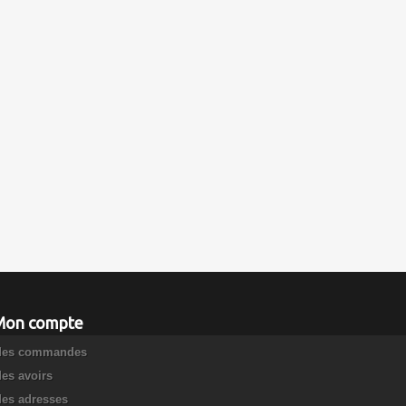
Mon compte
es commandes
es avoirs
es adresses