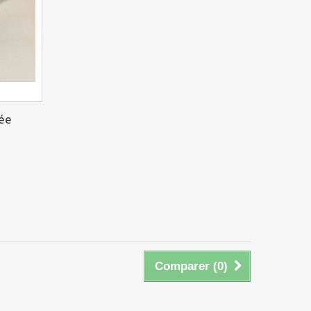
née
Comparer (
0
)