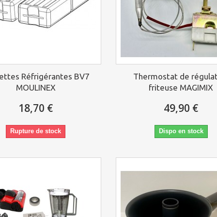
ettes Réfrigérantes BV7
Thermostat de régula
MOULINEX
friteuse MAGIMIX
18,70 €
49,90 €
Rupture de stock
Dispo en stock