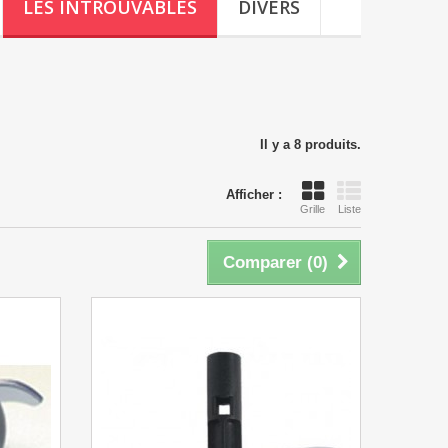
LES INTROUVABLES
DIVERS
Il y a 8 produits.
Afficher :
Grille
Liste
Comparer (
0
)