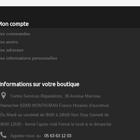
Mon compte
es commandes
es avoirs
es adresses
es informations personnelles
Informations sur votre boutique
Centre.Services.Réparations, 36 Avenue Marceau
Hamecher 82000 MONTAUBAN France Horaires d’ouverture
Du Mardi au vendredi de 9h00 à 18h00 Non Stop Samedi de
9h00 12h30 - fermé l’après midi Fermé le lundi & le dimanche
Appelez-nous au :
05 63 63 12 03