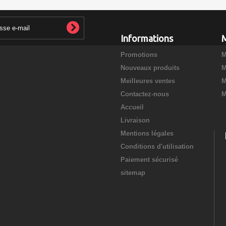
Informations
Promotions
M
Nouveaux produits
M
Meilleures ventes
M
Contactez-nous
M
Accueil
Livraison
Mentions légales
Conditions d'utilisation
Paiement sécurisé
sitemap