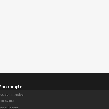
Mon compte
es commandes
es avoirs
es adresses