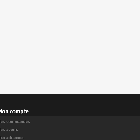
Mon compte
es commandes
es avoirs
es adresses